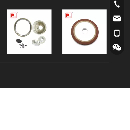
+86-059
info@pr
アレン
+86-139